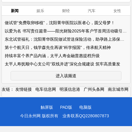
新闻
娱乐
财经
汽车
女性
做试管“免费取卵移植”，沈阳菁华医院以医者心，圆父母梦！
以爱为名 书写责任篇章——阳光财险2025年客户节首周活动吸引超万名客户参
东北试管福礼：沈阳菁华医院做试管送保险活动，助孕路上添保障！
第十个航天日，钱学森先生再谈“科学报国”，传承航天精神
持续丰富个养产品内涵，太平人寿金融普惠提档升级
太平人寿抚顺中心支公司“双线并进”深化合规建设 筑牢高质量发
进入该频道
友链：
友情链接
电车信息网
明溪信息港
广州头条网
南京城市网
触屏版
PAD版
电脑版
今日永州网 版权所有
业务联系QQ2280807873