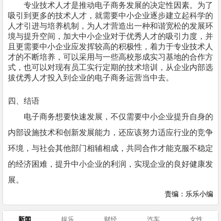
专业技术人才是推动电子商务发展的决定性因素。为了
吸引到更多的技术人才
，
就需要
中小企业
逐步建立起科学的
人才引进与培养机制
，
为人才营造出一种和谐宽松的发展环
境与提升空间
，
加大
中小企业
对于优秀人才的吸引力度
，
并
且更需要
中小企业
应发挥较高的积极性
，
着力于专业技术人
才的不断培养
，
可以采用与一些高校形成实习基地的合作方
式
，
也可以对现有员工实行定期的技术培训
，
从企业内部选
拔优秀人才投入到企业的电子商务运营当中去。
四、结语
电子商务想要快速发展，不仅需要中小企业提升自身的
内部设施技术和创新发展能力，还应该努力适应行业的竞争
环境，与社会其他部门相辅相成，共同合作才能克服不稳定
的经济困难，提升中小企业的利润，实现企业的良好健康发
展。
责编：乐乐小编
新闻
娱乐
财经
汽车
女性