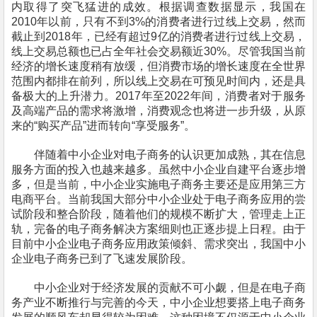
内取得了突飞猛进的成效。
根据调查数据显示，我国在
2010年以前，只有不到3%的消费者
进行过
线上交易，然而
截止到
2018
年，
已经有超过
9
亿的消费者进行过线上交易
，
线上交易总额
也
已占
全年社会
交易
额近
30
%
。尽管我国当前
经济的增长速度稍有放缓，但消费市场的增长速度在全世界
范围内都排在前列，所以线上交易
在可预见时间内，
还是
具
备极大的
上升
潜力
。201
7
年至202
2
年间，消费者对于服务
及高端产品的需求将激增，消费观念也将
进一步升级，
从原
来的“购买产品”进而转向“享受服务”。
伴
随着
中小企业
对电子商务的认识更加成熟，
其
在信息
服务方面的投入也越来越多。虽然
中小企业
自建平台逐步增
多，但是
当前，中小企业
实施电子商务主要还是应用第三方
电商
平台。当前我国大部分
中小企业
处于电子商务应用的尝
试阶段和整合阶段，随着他们的规模不断扩大，管理走上正
轨，完备的电子商务解决方案
细则也正
逐步提上日程。由于
目前
中小企业
电子商务应用政策倾斜、需求突出，我国
中小
企业
电子商务已到了飞速发展阶段。
中小企业
对于经济发展的贡献不可小觑
，
但是在电子商
务
产业
不断推行与完善的今天
，中小企业
想要
搭上
电子商务