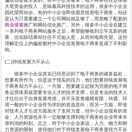
偏差却是最主要的。在
中小企业
看来
，
电子商务往往
意味
着
大笔资金的投入
，
意味着高科技技术的运用
，
很多
中小企业
因此望而却步。有的
中小企业
即使愿意投资电子商务
，
却还
是认为只需要建立一个公司网站就足够了
，而忽略了配套的
商业搜索
推广和网站优化推广
。另外
，
很多
中小企业
在建立
一系列电子商务网站服务之后
，
希望能够收到立竿见影的效
果
，
但实际结果却往往不尽如人意
，
从而对电商失望。这些
理解定位上的偏差都对
中小企业
发展电子商务造成了不利影
响。
(
二)持续发展力不从心
很多
中小企业
其实已经意识到了电子商务的诸多益处
，
想要有所作为
，
但是迫于现实的压力
，
他们想要持续发展电
子商务却力不从心。一方面
，
想要建立起较为
完善的
电子商
务运营体系就需要专业人才的技术支撑
，
但是专业的技术人
才
往往
出于自身发展考虑
，
并不乐意将规模有限
，
待遇、环
境一般的
中小企业
作为求职的首选意向
；而
另一方面
，
即使
对技术人才引进方面加大了支持力度
，
但
中小企业
现有的资
金、人力资源也并不一定能够支撑到电子商务
给企业
带来丰
厚利润的时刻。总之
，
对于
中小企业
来说
，
人力、物力和财
力资源的限制
，
使得他们对于持续发展电子商务显得力不从