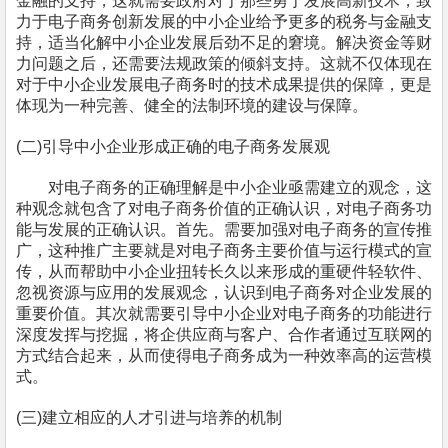
金融的支持
，
这就需要政府对于那些勇于发展高新技术
，
致
力于电子商务创新发展的
中小企业
给予更多的税务与金融支
持
，
适当化解
中小企业
发展后劲不足的窘境。解决资金等财
力问题之后
，
还需要法规政策的倾斜支持。这就不仅体现在
对于
中小企业
发展电子商务时的技术成果提供的保障
，
更是
体现为一种完善、健全的法制环境的建设与保障。
(
二)引导
中小企业
形成正确的电子商务发展观
对电子商务的正确理解是
中小企业
亟需建立的观念
，
这
种观念就包含了对电子商务价值的正确认识
，
对电子商务功
能与发展的正确认识。首先。需要加强对电子商务的宣传推
广
，
这种推广主要就是对电子商务主要价值与运行模式的宣
传
，
从而帮助
中小企业
扭转长久以来形成的重硬件轻软件、
忽视资源与应用的发展观念
，
认识到电子商务对企业发展的
重要价值。其次就需要引导
中小企业
对电子商务的功能进行
深度发挥与挖掘
，
将企供应商与客户、合作者通过互联网的
方式结合起来
，
从而使得电子商务成为一种效率高的运营模
式。
(
三)建立相应的人才引进与培养的机制