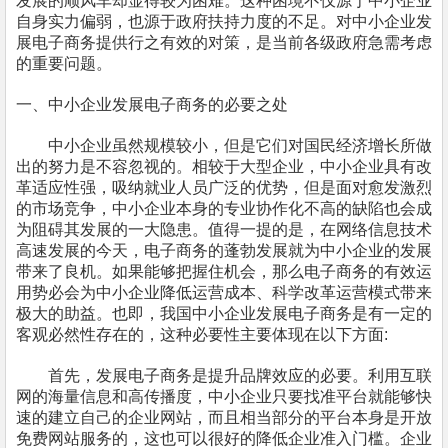
发展
的
顺风车却显得较为困难。这种困境不仅
源于中小企业
自身
实力
偏弱，
也
源于
政府扶持
力度的
不足。对
中小企业
发
展电子商务提供
行之有效
的对策
，
是
当前各级政府
急需考虑
的重要问题。
一、
中小企业
发展电子商务的必要之处
中小企业
虽然规模较小
，
但是它们对国民经济增长所做
出的努力是不容忽视的。相较于大型企业
，中小企业
具有改
革适应性强
，
吸纳就业人员广泛的优势
，
但是面对愈发激烈
的市场竞争
，中小企业
本身的专业协作化不高的缺陷也会成
为阻碍其发展的一大隐患。值得一提的是
，
在网络信息技术
高速发展的今天
，
电子商务的蓬勃发展就为
中小企业
的发展
带来了良机。如果能够把握住机会
，
那么电子商务的有效运
用势必会为
中小企业
降低运营成本、科学改革运营模式带来
极大的助益。也即
，
我国
中小企业
发展电子商务是有一定的
客观必然性存在的
，
这种必要性主要体现在以下方面:
首先
，
发展电子商务是提升品牌效应的必要。利用互联
网的海量信息和
高传播度，中小企业只要找准平台就
能够
快
速的建立自己的企业网站，而且相当部分的平台本身是开放
免费网站
服务的，这也可以很好的降低企业准入门槛。企业