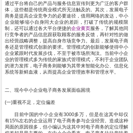
通过平台
将
自己
的产品与服务
信息
宣传
到
更为广泛的客户群
体
，
这些都是传统商业模式所无法触及的。其次
，
发展电子
商务是提高企业竞争力的必要
途径，
借用网络的发达
，中小
企业
能够缩小自身同大企业的差距
，
打破了传统的规模限
制
，
还可以通过
各大平台便捷的
企业黄页
服务，
了解其他同
行竞争者的产品信息
跟获取
顾客的服务反馈
，再针对性的做
出经营
战略调整
，
提高
自身
市场竞争力。最后
，
发展电子商
务还是管理模式创新的要求。管理模式的创新能够使得
中小
企业
紧跟时代发展步伐
，
不至于被市场所淘汰。
当前中小企
业
的管理模式多为
传统的家族式
管理模式
，
不利于企业团队
的潜力发挥
，
电子商务则能够为其带来智能化办公、信息化
系统等新鲜血液
，
从而
提高企业管理效率和管理水平
。
二、现今
中小企业
电子商务发展面临困境
(
一)重视不足
，
定位偏差
目前中国的
中小企业
有3000多万
，
但是在这其中却仅
有
15
%
左右
的企业运用了电子商务参与企业经营。造成这种
局面的原因很多
，
但
小编
认为
这其中
对电子商务的定位理解