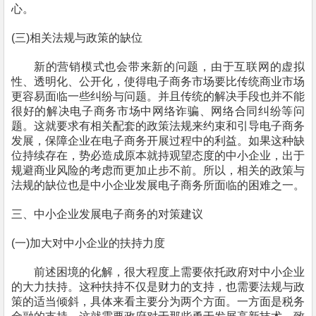
心。
(
三)相关法规与政策的缺位
新的营销模式也会带来新的问题
，
由于互联网的虚拟
性、透明化、公开化
，
使得电子商务市场要比传统商业市场
更容易面临一些纠纷与问题。并且传统的解决手段也并不能
很好的解决电子商务市场中网络诈骗
、
网络合同纠纷
等
问
题。这就要求
有
相关配套
的
政策法规
来约束和引导
电子商务
发展
，保障企业在电子商务开展过程中的利益
。如果这种缺
位持续存在
，
势必造成原本就持观望态度的
中小企业，
出于
规避商业风险的考虑而更加止步不前。所以
，
相关的政策与
法规的缺位也是
中小企业
发展电子商务所面临的困难之一。
三、
中小企业
发展电子商务的对策建议
(
一)加大对
中小企业
的扶持力度
前述困境的化解
，
很大程度上需要依托政府对
中小企业
的大力扶持。这种扶持不仅是财力的支持
，
也需要法规与政
策的适当倾斜
，
具体来看主要分为两个方面。一方面是税务